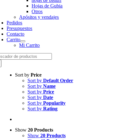
hojas de bisturí
Hojas de Gubia
Otros
Apósitos y vendajes
Pedidos
Presupuestos
Contacto
Carrito
Mi Carrito
arch
:
Sort by
Price
Sort by
Default Order
Sort by
Name
Sort by
Price
Sort by
Date
Sort by
Popularity
Sort by
Rating
Show
20 Products
Show
20 Products