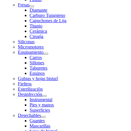
Fresas
Diamante
Carburo Tungsteno
Capuchones de Lija
Titanio
Cerámica
Cirugía
Siliconas
Micromotores
Equipamiento
Carros
Sillones
Taburetes
Equipos
Gubias y hojas bisturí
Fieltros
Esterilización
Desinfección
Instrumental
Pies y manos
Superficies
Desechables
Guantes
Mascarillas