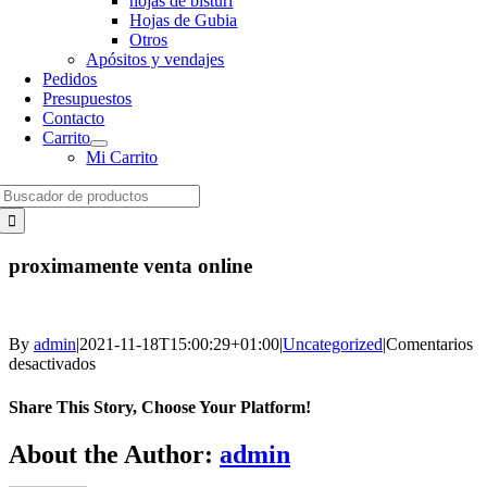
hojas de bisturí
Hojas de Gubia
Otros
Apósitos y vendajes
Pedidos
Presupuestos
Contacto
Carrito
Mi Carrito
Search
for:
proximamente venta online
By
admin
|
2021-11-18T15:00:29+01:00
|
Uncategorized
|
Comentarios
en
desactivados
proximamente
venta
Share This Story, Choose Your Platform!
online
Facebook
X
Reddit
LinkedIn
WhatsApp
Telegram
Tumblr
Pinterest
Vk
Xing
Email
About the Author:
admin