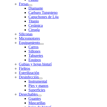
Fresas
Diamante
Carburo Tungsteno
Capuchones de Lija
Titanio
Cerámica
Cirugía
Siliconas
Micromotores
Equipamiento
Carros
Sillones
Taburetes
Equipos
Gubias y hojas bisturí
Fieltros
Esterilización
Desinfección
Instrumental
Pies y manos
Superficies
Desechables
Guantes
Mascarillas