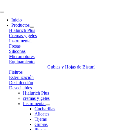
Skip
to
Toggle
content
Navigation
Inicio
Productos
Hialurich Plus
Cremas y geles
Instrumental
Fresas
Siliconas
Micromotores
Equipamiento
Gubias y Hojas de Bisturí
Fieltros
Esterilización
Desinfección
Desechables
Hialurich Plus
cremas y geles
Instrumental
Cucharillas
Alicates
Tijeras
Gubias
Pinzas