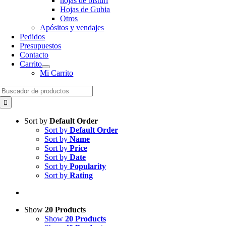
hojas de bisturí
Hojas de Gubia
Otros
Apósitos y vendajes
Pedidos
Presupuestos
Contacto
Carrito
Mi Carrito
Search
for:
Sort by
Default Order
Sort by
Default Order
Sort by
Name
Sort by
Price
Sort by
Date
Sort by
Popularity
Sort by
Rating
Show
20 Products
Show
20 Products