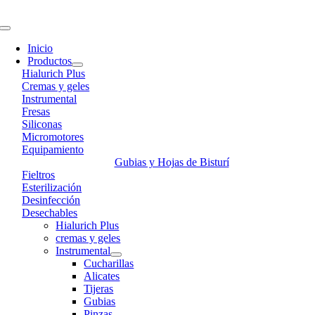
Skip
to
Toggle
content
Navigation
Inicio
Productos
Hialurich Plus
Cremas y geles
Instrumental
Fresas
Siliconas
Micromotores
Equipamiento
Gubias y Hojas de Bisturí
Fieltros
Esterilización
Desinfección
Desechables
Hialurich Plus
cremas y geles
Instrumental
Cucharillas
Alicates
Tijeras
Gubias
Pinzas