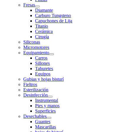
Fresas
Diamante
Carburo Tungsteno
Capuchones de Lija
Titanio
Cerámica
Cirugía
Siliconas
Micromotores
Equipamiento
Carros
Sillones
Taburetes
Equipos
Gubias y hojas bisturí
Fieltros
Esterilización
Desinfección
Instrumental
Pies y manos
Superficies
Desechables
Guantes
Mascarillas