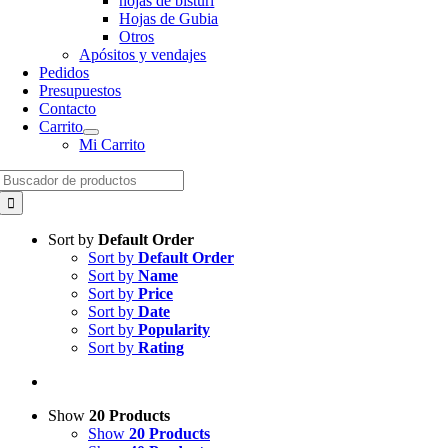
hojas de bisturí
Hojas de Gubia
Otros
Apósitos y vendajes
Pedidos
Presupuestos
Contacto
Carrito
Mi Carrito
Search
for:
Sort by
Default Order
Sort by
Default Order
Sort by
Name
Sort by
Price
Sort by
Date
Sort by
Popularity
Sort by
Rating
Show
20 Products
Show
20 Products