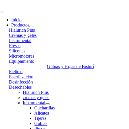
Skip
to
Toggle
content
Navigation
Inicio
Productos
Hialurich Plus
Cremas y geles
Instrumental
Fresas
Siliconas
Micromotores
Equipamiento
Gubias y Hojas de Bisturí
Fieltros
Esterilización
Desinfección
Desechables
Hialurich Plus
cremas y geles
Instrumental
Cucharillas
Alicates
Tijeras
Gubias
Pinzas