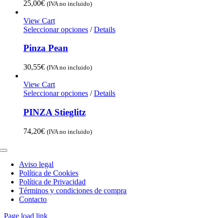
25,00
€
(IVA no incluido)
View Cart
Seleccionar opciones
/
Details
Pinza Pean
30,55
€
(IVA no incluido)
View Cart
Seleccionar opciones
/
Details
PINZA Stieglitz
74,20
€
(IVA no incluido)
Toggle
Navigation
Aviso legal
Política de Cookies
Política de Privacidad
Términos y condiciones de compra
Contacto
Page load link