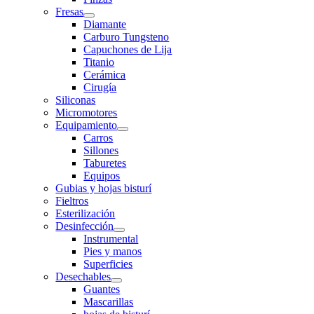
Fresas
Diamante
Carburo Tungsteno
Capuchones de Lija
Titanio
Cerámica
Cirugía
Siliconas
Micromotores
Equipamiento
Carros
Sillones
Taburetes
Equipos
Gubias y hojas bisturí
Fieltros
Esterilización
Desinfección
Instrumental
Pies y manos
Superficies
Desechables
Guantes
Mascarillas