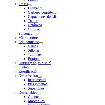
Fresas
Diamante
Carburo Tungsteno
Capuchones de Lija
Titanio
Cerámica
Cirugía
Siliconas
Micromotores
Equipamiento
Carros
Sillones
Taburetes
Equipos
Gubias y hojas bisturí
Fieltros
Esterilización
Desinfección
Instrumental
Pies y manos
Superficies
Desechables
Guantes
Mascarillas