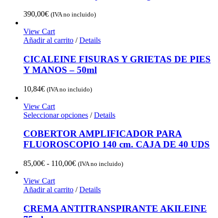
390,00
€
(IVA no incluido)
View Cart
Añadir al carrito
/
Details
CICALEINE FISURAS Y GRIETAS DE PIES
Y MANOS – 50ml
10,84
€
(IVA no incluido)
View Cart
Seleccionar opciones
/
Details
COBERTOR AMPLIFICADOR PARA
FLUOROSCOPIO 140 cm. CAJA DE 40 UDS
Rango
85,00
€
-
110,00
€
(IVA no incluido)
de
precios:
View Cart
desde
Añadir al carrito
/
Details
85,00€
hasta
CREMA ANTITRANSPIRANTE AKILEINE
110,00€