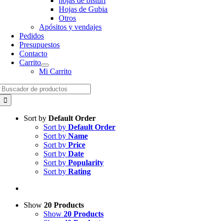
hojas de bisturí
Hojas de Gubia
Otros
Apósitos y vendajes
Pedidos
Presupuestos
Contacto
Carrito
Mi Carrito
Search
for:
Sort by
Default Order
Sort by
Default Order
Sort by
Name
Sort by
Price
Sort by
Date
Sort by
Popularity
Sort by
Rating
Show
20 Products
Show
20 Products