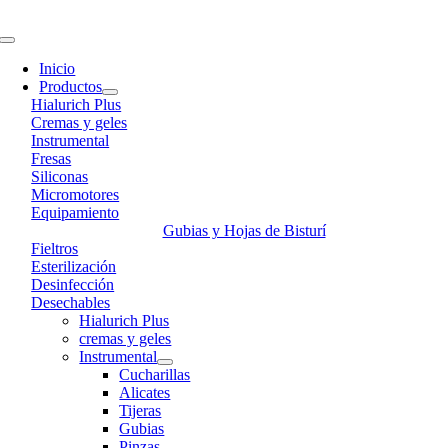
Skip
to
Toggle
content
Navigation
Inicio
Productos
Hialurich Plus
Cremas y geles
Instrumental
Fresas
Siliconas
Micromotores
Equipamiento
Gubias y Hojas de Bisturí
Fieltros
Esterilización
Desinfección
Desechables
Hialurich Plus
cremas y geles
Instrumental
Cucharillas
Alicates
Tijeras
Gubias
Pinzas