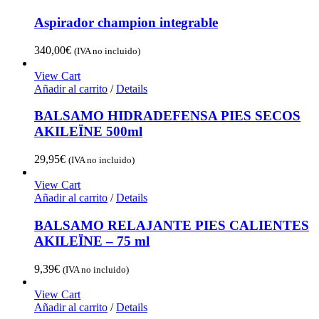
3,00€
hasta
Aspirador champion integrable
12,00€
340,00
€
(IVA no incluido)
View Cart
Añadir al carrito
/
Details
BALSAMO HIDRADEFENSA PIES SECOS
AKILEÏNE 500ml
29,95
€
(IVA no incluido)
View Cart
Añadir al carrito
/
Details
BALSAMO RELAJANTE PIES CALIENTES
AKILEÏNE – 75 ml
9,39
€
(IVA no incluido)
View Cart
Añadir al carrito
/
Details