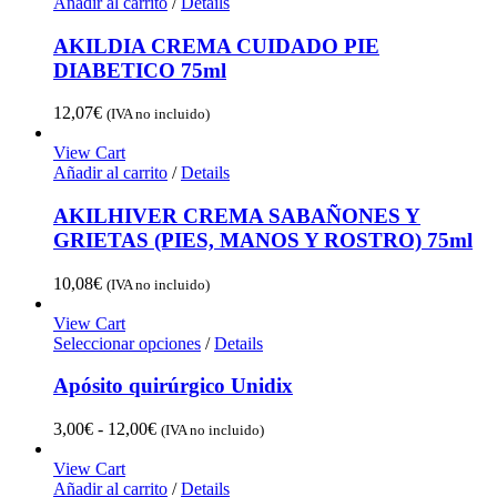
Añadir al carrito
/
Details
AKILDIA CREMA CUIDADO PIE
DIABETICO 75ml
12,07
€
(IVA no incluido)
View Cart
Añadir al carrito
/
Details
AKILHIVER CREMA SABAÑONES Y
GRIETAS (PIES, MANOS Y ROSTRO) 75ml
10,08
€
(IVA no incluido)
View Cart
Seleccionar opciones
/
Details
Apósito quirúrgico Unidix
Rango
3,00
€
-
12,00
€
(IVA no incluido)
de
precios:
View Cart
desde
Añadir al carrito
/
Details