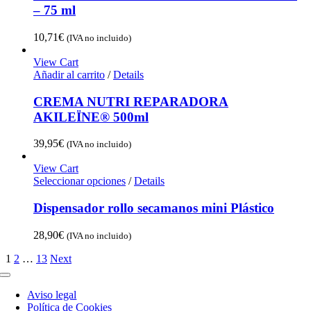
– 75 ml
10,71
€
(IVA no incluido)
View Cart
Añadir al carrito
/
Details
CREMA NUTRI REPARADORA
AKILEÏNE® 500ml
39,95
€
(IVA no incluido)
View Cart
Seleccionar opciones
/
Details
Dispensador rollo secamanos mini Plástico
28,90
€
(IVA no incluido)
1
2
…
13
Next
Toggle
Navigation
Aviso legal
Política de Cookies