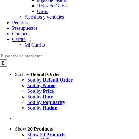
hojas de bisturí
Hojas de Gubia
Otros
Apósitos y vendajes
Pedidos
Presupuestos
Contacto
Carrito
Mi Carrito
Search
for:
Sort by
Default Order
Sort by
Default Order
Sort by
Name
Sort by
Price
Sort by
Date
Sort by
Popularity
Sort by
Rating
Show
20 Products
Show
20 Products