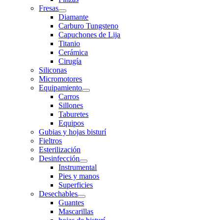
Fresas
Diamante
Carburo Tungsteno
Capuchones de Lija
Titanio
Cerámica
Cirugía
Siliconas
Micromotores
Equipamiento
Carros
Sillones
Taburetes
Equipos
Gubias y hojas bisturí
Fieltros
Esterilización
Desinfección
Instrumental
Pies y manos
Superficies
Desechables
Guantes
Mascarillas