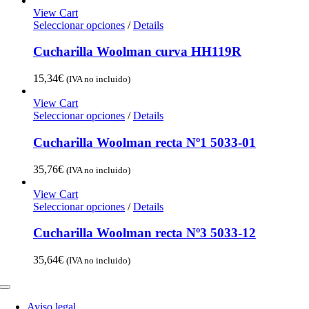
View Cart
Seleccionar opciones
/
Details
Cucharilla Woolman curva HH119R
15,34
€
(IVA no incluido)
View Cart
Seleccionar opciones
/
Details
Cucharilla Woolman recta Nº1 5033-01
35,76
€
(IVA no incluido)
View Cart
Seleccionar opciones
/
Details
Cucharilla Woolman recta Nº3 5033-12
35,64
€
(IVA no incluido)
Toggle
Navigation
Aviso legal