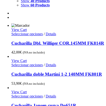
Show
40 Products
Show
60 Products
View Cart
Seleccionar opciones
/
Details
Cucharilla Dbl. Williger COR.145MM FK814R
42,00
€
(IVA no incluido)
View Cart
Seleccionar opciones
/
Details
Cucharilla doble Martini 1-2 140MM FK801R
53,90
€
(IVA no incluido)
View Cart
Seleccionar opciones
/
Details
Cucharilla Jansen curva Do651R