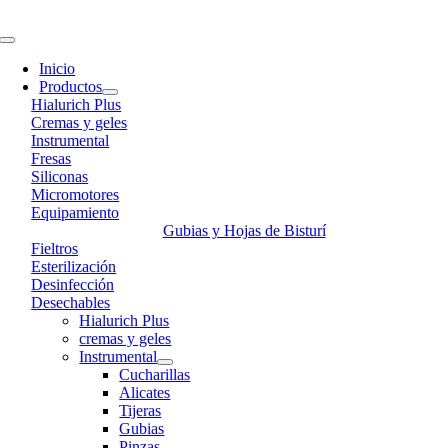
Skip
to
Toggle
content
Navigation
Inicio
Productos
Hialurich Plus
Cremas y geles
Instrumental
Fresas
Siliconas
Micromotores
Equipamiento
Gubias y Hojas de Bisturí
Fieltros
Esterilización
Desinfección
Desechables
Hialurich Plus
cremas y geles
Instrumental
Cucharillas
Alicates
Tijeras
Gubias
Pinzas