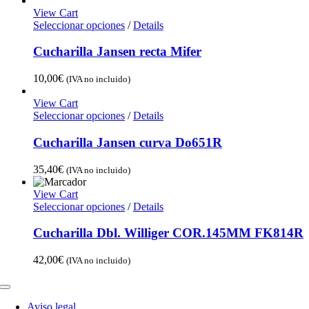
View Cart
Seleccionar opciones
/
Details
Cucharilla Jansen recta Mifer
10,00
€
(IVA no incluido)
View Cart
Seleccionar opciones
/
Details
Cucharilla Jansen curva Do651R
35,40
€
(IVA no incluido)
View Cart
Seleccionar opciones
/
Details
Cucharilla Dbl. Williger COR.145MM FK814R
42,00
€
(IVA no incluido)
Toggle
Navigation
Aviso legal