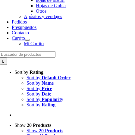
hojas de bisturí
Hojas de Gubia
Otros
Apósitos y vendajes
Pedidos
Presupuestos
Contacto
Carrito
Mi Carrito
Search
for:
Sort by
Rating
Sort by
Default Order
Sort by
Name
Sort by
Price
Sort by
Date
Sort by
Popularity
Sort by
Rating
Show
20 Products
Show
20 Products