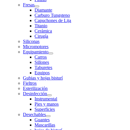
Fresas
Diamante
Carburo Tungsteno
Capuchones de Lija
Titanio
Cerámica
Cirugía
Siliconas
Micromotores
Equipamiento
Carros
Sillones
Taburetes
Equipos
Gubias y hojas bisturí
Fieltros
Esterilización
Desinfección
Instrumental
Pies y manos
Superficies
Desechables
Guantes
Mascarillas