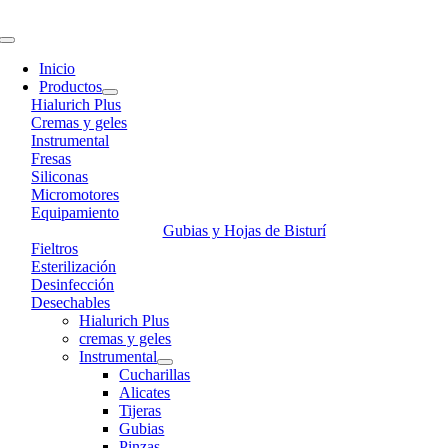
Skip
to
Toggle
content
Navigation
Inicio
Productos
Hialurich Plus
Cremas y geles
Instrumental
Fresas
Siliconas
Micromotores
Equipamiento
Gubias y Hojas de Bisturí
Fieltros
Esterilización
Desinfección
Desechables
Hialurich Plus
cremas y geles
Instrumental
Cucharillas
Alicates
Tijeras
Gubias
Pinzas