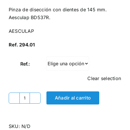
Pinza de disección con dientes de 145 mm.
Aesculap BD537R.
AESCULAP
Ref. 294.01
Ref.:
Clear selection
Añadir al carrito
Pinza
disección
con
dientes
SKU:
N/D