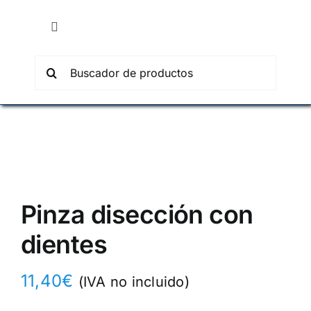
Skip
to
Toggle
content
Navigation
Inicio
Search
for:
Productos
Pedidos
Presupuestos
Pinza disección con
dientes
Contacto
11,40
€
(IVA no incluido)
Carrito