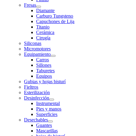
Fresas
Diamante
Carburo Tungsteno
Capuchones de Lija
Titanio
Cerámica
Cirugía
Siliconas
Micromotores
Equipamiento
Carros
Sillones
Taburetes
Equipos
Gubias y hojas bisturí
Fieltros
Esterilización
Desinfección
Instrumental
Pies y manos
Superficies
Desechables
Guantes
Mascarillas