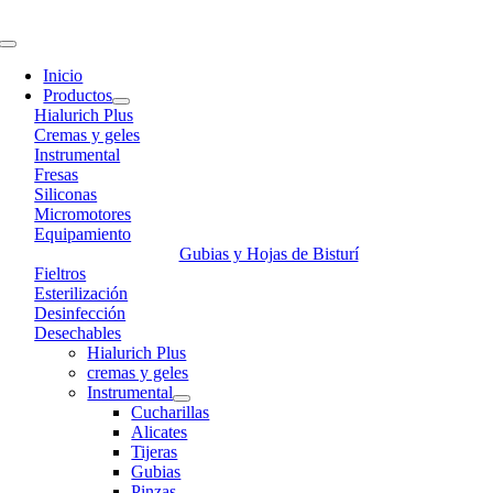
Skip
to
Toggle
content
Navigation
Inicio
Productos
Hialurich Plus
Cremas y geles
Instrumental
Fresas
Siliconas
Micromotores
Equipamiento
Gubias y Hojas de Bisturí
Fieltros
Esterilización
Desinfección
Desechables
Hialurich Plus
cremas y geles
Instrumental
Cucharillas
Alicates
Tijeras
Gubias
Pinzas