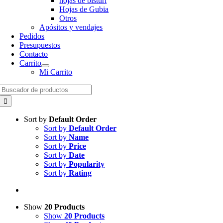
hojas de bisturí
Hojas de Gubia
Otros
Apósitos y vendajes
Pedidos
Presupuestos
Contacto
Carrito
Mi Carrito
Search
for:
Sort by
Default Order
Sort by
Default Order
Sort by
Name
Sort by
Price
Sort by
Date
Sort by
Popularity
Sort by
Rating
Show
20 Products
Show
20 Products