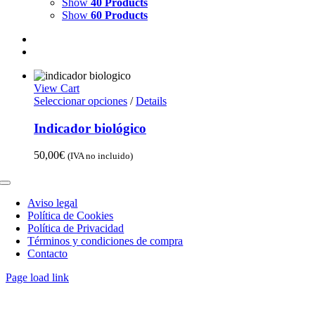
Show
40 Products
Show
60 Products
View Cart
Seleccionar opciones
/
Details
Indicador biológico
50,00
€
(IVA no incluido)
Toggle
Navigation
Aviso legal
Política de Cookies
Política de Privacidad
Términos y condiciones de compra
Contacto
Page load link
Go
to
Top