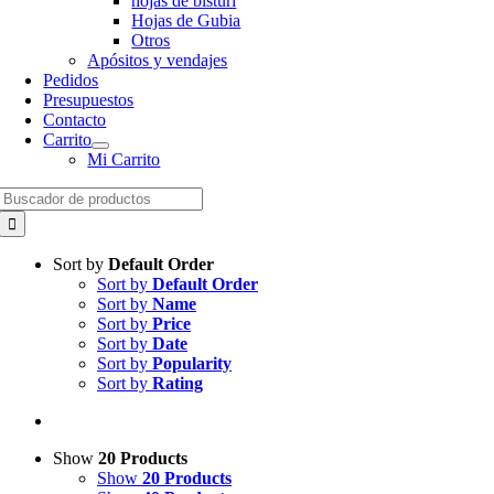
hojas de bisturí
Hojas de Gubia
Otros
Apósitos y vendajes
Pedidos
Presupuestos
Contacto
Carrito
Mi Carrito
Search
for:
Sort by
Default Order
Sort by
Default Order
Sort by
Name
Sort by
Price
Sort by
Date
Sort by
Popularity
Sort by
Rating
Show
20 Products
Show
20 Products