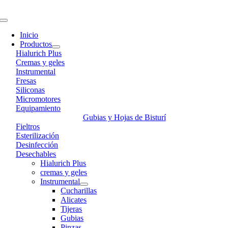
Skip
to
Toggle
content
Navigation
Inicio
Productos
Hialurich Plus
Cremas y geles
Instrumental
Fresas
Siliconas
Micromotores
Equipamiento
Gubias y Hojas de Bisturí
Fieltros
Esterilización
Desinfección
Desechables
Hialurich Plus
cremas y geles
Instrumental
Cucharillas
Alicates
Tijeras
Gubias
Pinzas