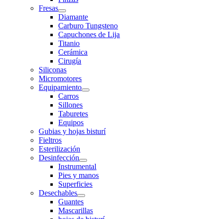
Fresas
Diamante
Carburo Tungsteno
Capuchones de Lija
Titanio
Cerámica
Cirugía
Siliconas
Micromotores
Equipamiento
Carros
Sillones
Taburetes
Equipos
Gubias y hojas bisturí
Fieltros
Esterilización
Desinfección
Instrumental
Pies y manos
Superficies
Desechables
Guantes
Mascarillas