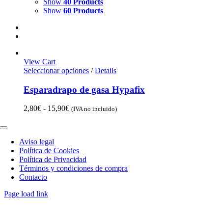
Show
40 Products
Show
60 Products
View Cart
Seleccionar opciones
/
Details
Esparadrapo de gasa Hypafix
Rango
2,80
€
-
15,90
€
(IVA no incluido)
de
precios:
Toggle
desde
Navigation
Aviso legal
2,80€
Política de Cookies
hasta
Política de Privacidad
15,90€
Términos y condiciones de compra
Contacto
Page load link
Go
to
Top