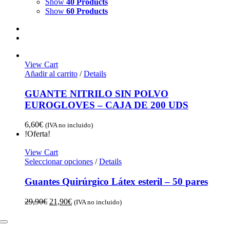
Show
40 Products
Show
60 Products
View Cart
Añadir al carrito
/
Details
GUANTE NITRILO SIN POLVO
EUROGLOVES – CAJA DE 200 UDS
6,60
€
(IVA no incluido)
!Oferta!
View Cart
Seleccionar opciones
/
Details
Guantes Quirúrgico Látex esteril – 50 pares
El
El
29,90
€
21,90
€
(IVA no incluido)
precio
precio
original
actual
Toggle
era:
es: