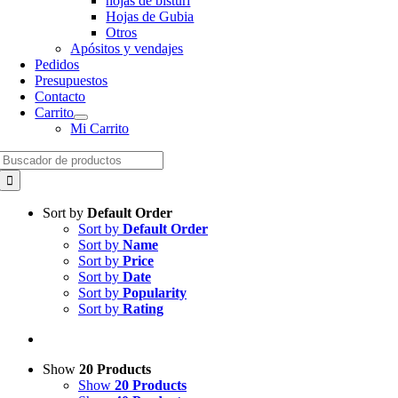
hojas de bisturí
Hojas de Gubia
Otros
Apósitos y vendajes
Pedidos
Presupuestos
Contacto
Carrito
Mi Carrito
Search
for:
Sort by
Default Order
Sort by
Default Order
Sort by
Name
Sort by
Price
Sort by
Date
Sort by
Popularity
Sort by
Rating
Show
20 Products
Show
20 Products