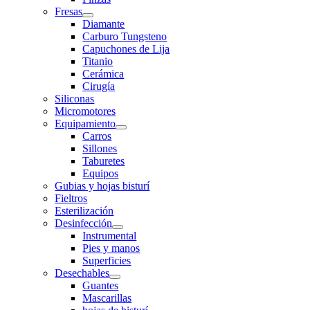
Fresas
Diamante
Carburo Tungsteno
Capuchones de Lija
Titanio
Cerámica
Cirugía
Siliconas
Micromotores
Equipamiento
Carros
Sillones
Taburetes
Equipos
Gubias y hojas bisturí
Fieltros
Esterilización
Desinfección
Instrumental
Pies y manos
Superficies
Desechables
Guantes
Mascarillas