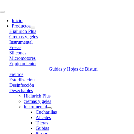
Skip
to
Toggle
content
Navigation
Inicio
Productos
Hialurich Plus
Cremas y geles
Instrumental
Fresas
Siliconas
Micromotores
Equipamiento
Gubias y Hojas de Bisturí
Fieltros
Esterilización
Desinfección
Desechables
Hialurich Plus
cremas y geles
Instrumental
Cucharillas
Alicates
Tijeras
Gubias
Pinzas