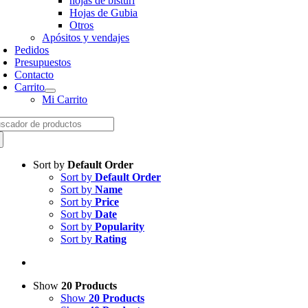
hojas de bisturí
Hojas de Gubia
Otros
Apósitos y vendajes
Pedidos
Presupuestos
Contacto
Carrito
Mi Carrito
arch
:
Sort by
Default Order
Sort by
Default Order
Sort by
Name
Sort by
Price
Sort by
Date
Sort by
Popularity
Sort by
Rating
Show
20 Products
Show
20 Products