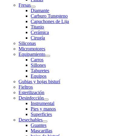
Fresas
Diamante
Carburo Tungsteno
Capuchones de Lija
Titanio
Cerámica
Cirugía
Siliconas
Micromotores
Equipamiento
Carros
Sillones
Taburetes
Equipos
Gubias y hojas bisturí
Fieltros
Esterilización
Desinfección
Instrumental
Pies y manos
Superficies
Desechables
Guantes
Mascarillas