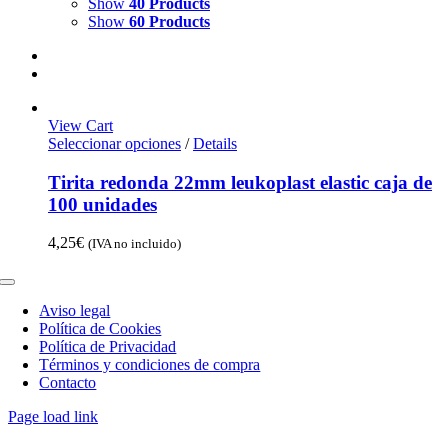
Show
40 Products
Show
60 Products
View Cart
Seleccionar opciones
/
Details
Tirita redonda 22mm leukoplast elastic caja de
100 unidades
4,25
€
(IVA no incluido)
Toggle
Navigation
Aviso legal
Política de Cookies
Política de Privacidad
Términos y condiciones de compra
Contacto
Page load link
Go