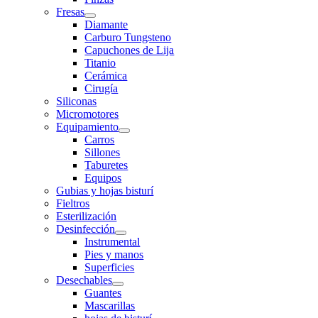
Fresas
Diamante
Carburo Tungsteno
Capuchones de Lija
Titanio
Cerámica
Cirugía
Siliconas
Micromotores
Equipamiento
Carros
Sillones
Taburetes
Equipos
Gubias y hojas bisturí
Fieltros
Esterilización
Desinfección
Instrumental
Pies y manos
Superficies
Desechables
Guantes
Mascarillas