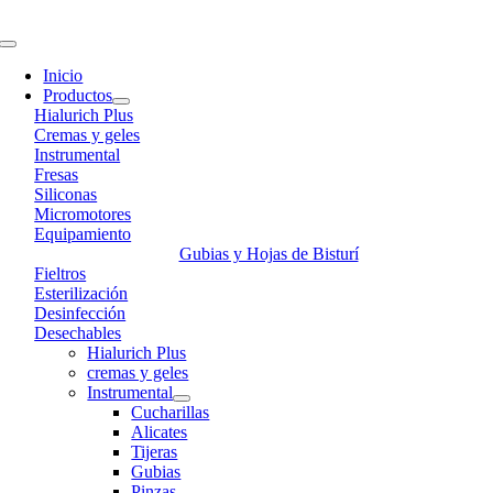
Skip
to
Toggle
content
Navigation
Inicio
Productos
Hialurich Plus
Cremas y geles
Instrumental
Fresas
Siliconas
Micromotores
Equipamiento
Gubias y Hojas de Bisturí
Fieltros
Esterilización
Desinfección
Desechables
Hialurich Plus
cremas y geles
Instrumental
Cucharillas
Alicates
Tijeras
Gubias
Pinzas