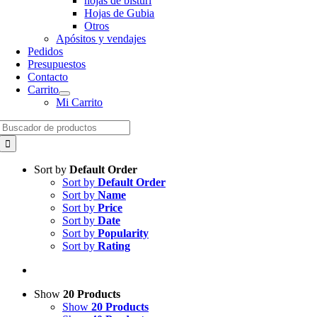
hojas de bisturí
Hojas de Gubia
Otros
Apósitos y vendajes
Pedidos
Presupuestos
Contacto
Carrito
Mi Carrito
Search
for:
Sort by
Default Order
Sort by
Default Order
Sort by
Name
Sort by
Price
Sort by
Date
Sort by
Popularity
Sort by
Rating
Show
20 Products
Show
20 Products