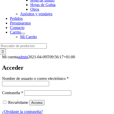
hojas de bisturí
Hojas de Gubia
Otros
Apósitos y vendajes
Pedidos
Presupuestos
Contacto
Carrito
Mi Carrito
Search
for:
Mi cuenta
admin
2021-04-09T09:56:17+01:00
Acceder
Obligatorio
Nombre de usuario o correo electrónico
*
Obligatorio
Contraseña
*
Recuérdame
Acceso
¿Olvidaste la contraseña?