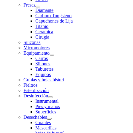
Fresas
Diamante
Carburo Tungsteno
Capuchones de Lija
Titanio
Cerámica
Cirugía
Siliconas
Micromotores
Equipamiento
Carros
Sillones
Taburetes
Equipos
Gubias y hojas bisturí
Fieltros
Esterilización
Desinfección
Instrumental
Pies y manos
Superficies
Desechables
Guantes
Mascarillas