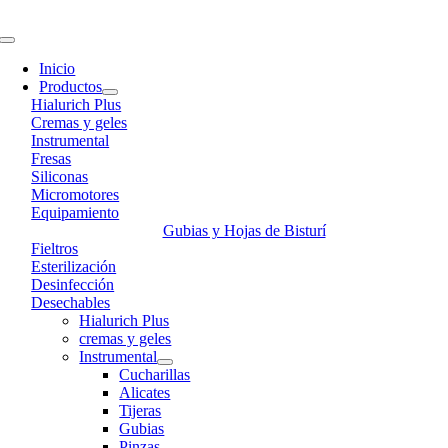
Skip
to
Toggle
content
Navigation
Inicio
Productos
Hialurich Plus
Cremas y geles
Instrumental
Fresas
Siliconas
Micromotores
Equipamiento
Gubias y Hojas de Bisturí
Fieltros
Esterilización
Desinfección
Desechables
Hialurich Plus
cremas y geles
Instrumental
Cucharillas
Alicates
Tijeras
Gubias
Pinzas