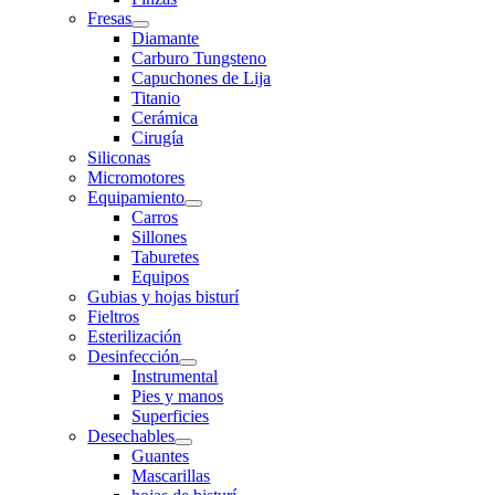
Fresas
Diamante
Carburo Tungsteno
Capuchones de Lija
Titanio
Cerámica
Cirugía
Siliconas
Micromotores
Equipamiento
Carros
Sillones
Taburetes
Equipos
Gubias y hojas bisturí
Fieltros
Esterilización
Desinfección
Instrumental
Pies y manos
Superficies
Desechables
Guantes
Mascarillas