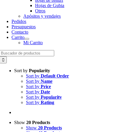
hojas de bisturí
Hojas de Gubia
Otros
Apósitos y vendajes
Pedidos
Presupuestos
Contacto
Carrito
Mi Carrito
Search
for:
Sort by
Popularity
Sort by
Default Order
Sort by
Name
Sort by
Price
Sort by
Date
Sort by
Popularity
Sort by
Rating
Show
20 Products
Show
20 Products