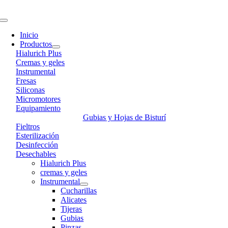
Skip
to
Toggle
content
Navigation
Inicio
Productos
Hialurich Plus
Cremas y geles
Instrumental
Fresas
Siliconas
Micromotores
Equipamiento
Gubias y Hojas de Bisturí
Fieltros
Esterilización
Desinfección
Desechables
Hialurich Plus
cremas y geles
Instrumental
Cucharillas
Alicates
Tijeras
Gubias
Pinzas