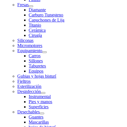
Fresas
Diamante
Carburo Tungsteno
Capuchones de Lija
Titanio
Cerámica
Cirugía
Siliconas
Micromotores
Equipamiento
Carros
Sillones
Taburetes
Equipos
Gubias y hojas bisturí
Fieltros
Esterilización
Desinfección
Instrumental
Pies y manos
Superficies
Desechables
Guantes
Mascarillas