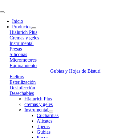
Skip
to
Toggle
content
Navigation
Inicio
Productos
Hialurich Plus
Cremas y geles
Instrumental
Fresas
Siliconas
Micromotores
Equipamiento
Gubias y Hojas de Bisturí
Fieltros
Esterilización
Desinfección
Desechables
Hialurich Plus
cremas y geles
Instrumental
Cucharillas
Alicates
Tijeras
Gubias
Pinzas