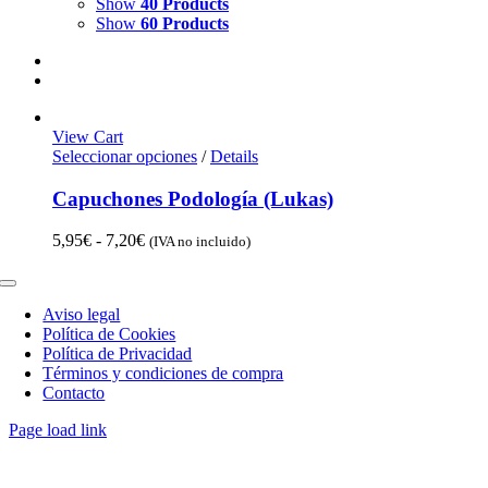
Show
40 Products
Show
60 Products
View Cart
Seleccionar opciones
/
Details
Capuchones Podología (Lukas)
Rango
5,95
€
-
7,20
€
(IVA no incluido)
de
precios:
Toggle
desde
Navigation
Aviso legal
5,95€
Política de Cookies
hasta
Política de Privacidad
7,20€
Términos y condiciones de compra
Contacto
Page load link
Go
to
Top