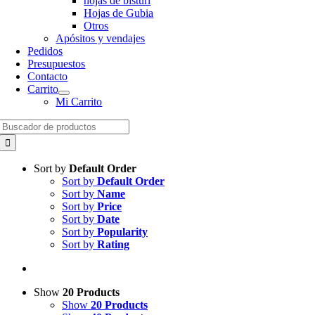
hojas de bisturí
Hojas de Gubia
Otros
Apósitos y vendajes
Pedidos
Presupuestos
Contacto
Carrito
Mi Carrito
Search
for:
Sort by
Default Order
Sort by
Default Order
Sort by
Name
Sort by
Price
Sort by
Date
Sort by
Popularity
Sort by
Rating
Show
20 Products
Show
20 Products