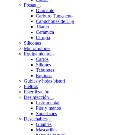
Fresas
Diamante
Carburo Tungsteno
Capuchones de Lija
Titanio
Cerámica
Cirugía
Siliconas
Micromotores
Equipamiento
Carros
Sillones
Taburetes
Equipos
Gubias y hojas bisturí
Fieltros
Esterilización
Desinfección
Instrumental
Pies y manos
Superficies
Desechables
Guantes
Mascarillas