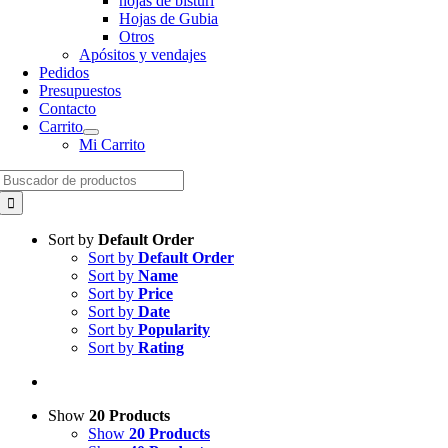
hojas de bisturí
Hojas de Gubia
Otros
Apósitos y vendajes
Pedidos
Presupuestos
Contacto
Carrito
Mi Carrito
Search
for:
Sort by
Default Order
Sort by
Default Order
Sort by
Name
Sort by
Price
Sort by
Date
Sort by
Popularity
Sort by
Rating
Show
20 Products
Show
20 Products