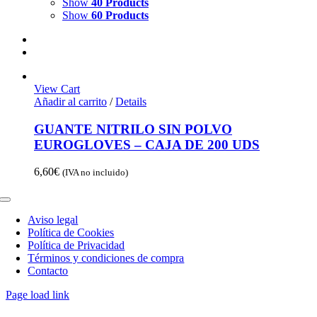
Show
40 Products
Show
60 Products
View Cart
Añadir al carrito
/
Details
GUANTE NITRILO SIN POLVO
EUROGLOVES – CAJA DE 200 UDS
6,60
€
(IVA no incluido)
Toggle
Navigation
Aviso legal
Política de Cookies
Política de Privacidad
Términos y condiciones de compra
Contacto
Page load link
Go