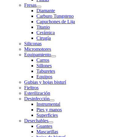
Fresas
Diamante
Carburo Tungsteno
Capuchones de Lija
Titanio
Cerámica
Cirugía
Siliconas
Micromotores
Equipamiento
Carros
Sillones
Taburetes
Equipos
Gubias y hojas bisturí
Fieltros
Esterilización
Desinfección
Instrumental
Pies y manos
Superficies
Desechables
Guantes
Mascarillas