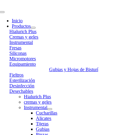
Skip
to
Toggle
content
Navigation
Inicio
Productos
Hialurich Plus
Cremas y geles
Instrumental
Fresas
Siliconas
Micromotores
Equipamiento
Gubias y Hojas de Bisturí
Fieltros
Esterilización
Desinfección
Desechables
Hialurich Plus
cremas y geles
Instrumental
Cucharillas
Alicates
Tijeras
Gubias
Pinzas