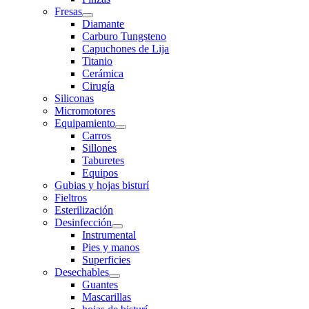
Fresas
Diamante
Carburo Tungsteno
Capuchones de Lija
Titanio
Cerámica
Cirugía
Siliconas
Micromotores
Equipamiento
Carros
Sillones
Taburetes
Equipos
Gubias y hojas bisturí
Fieltros
Esterilización
Desinfección
Instrumental
Pies y manos
Superficies
Desechables
Guantes
Mascarillas