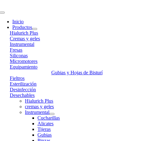
Skip
to
Toggle
content
Navigation
Inicio
Productos
Hialurich Plus
Cremas y geles
Instrumental
Fresas
Siliconas
Micromotores
Equipamiento
Gubias y Hojas de Bisturí
Fieltros
Esterilización
Desinfección
Desechables
Hialurich Plus
cremas y geles
Instrumental
Cucharillas
Alicates
Tijeras
Gubias
Pinzas