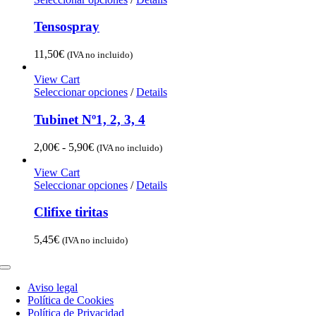
1,50€
hasta
Tensospray
6,25€
11,50
€
(IVA no incluido)
View Cart
Seleccionar opciones
/
Details
Tubinet Nº1, 2, 3, 4
Rango
2,00
€
-
5,90
€
(IVA no incluido)
de
precios:
View Cart
desde
Seleccionar opciones
/
Details
2,00€
hasta
Clifixe tiritas
5,90€
5,45
€
(IVA no incluido)
Toggle
Navigation
Aviso legal
Política de Cookies
Política de Privacidad