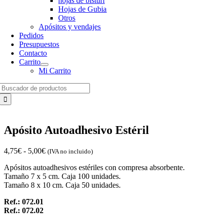
hojas de bisturí
Hojas de Gubia
Otros
Apósitos y vendajes
Pedidos
Presupuestos
Contacto
Carrito
Mi Carrito
Search
for:
Apósito Autoadhesivo Estéril
Rango
4,75
€
-
5,00
€
(IVA no incluido)
de
Apósitos autoadhesivos estériles con compresa absorbente.
precios:
Tamaño 7 x 5 cm. Caja 100 unidades.
desde
Tamaño 8 x 10 cm. Caja 50 unidades.
4,75€
hasta
Ref.: 072.01
5,00€
Ref.: 072.02