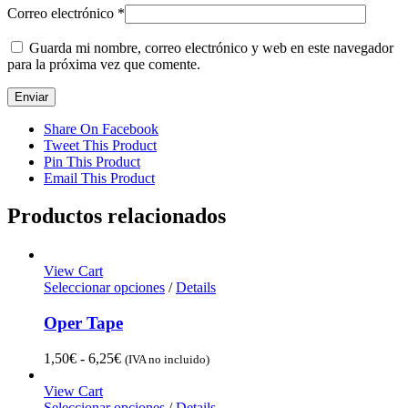
Correo electrónico
*
Guarda mi nombre, correo electrónico y web en este navegador
para la próxima vez que comente.
Share On Facebook
Tweet This Product
Pin This Product
Email This Product
Productos relacionados
View Cart
Seleccionar opciones
/
Details
Oper Tape
Rango
1,50
€
-
6,25
€
(IVA no incluido)
de
precios:
View Cart
desde
Seleccionar opciones
/
Details