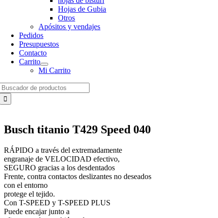
hojas de bisturí
Hojas de Gubia
Otros
Apósitos y vendajes
Pedidos
Presupuestos
Contacto
Carrito
Mi Carrito
Search
for:
Busch titanio T429 Speed 040
RÁPIDO a través del extremadamente
engranaje de VELOCIDAD efectivo,
SEGURO gracias a los desdentados
Frente, contra contactos deslizantes no deseados
con el entorno
protege el tejido.
Con T-SPEED y T-SPEED PLUS
Puede encajar junto a