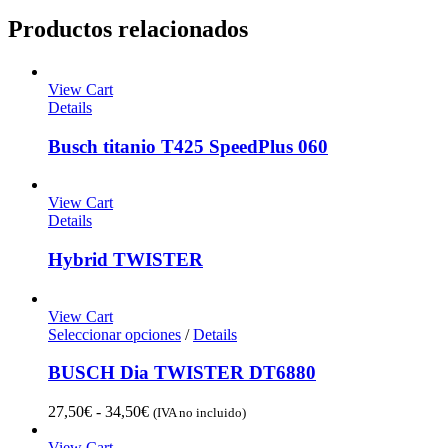
Productos relacionados
View Cart
Details
Busch titanio T425 SpeedPlus 060
View Cart
Details
Hybrid TWISTER
View Cart
Seleccionar opciones
/
Details
BUSCH Dia TWISTER DT6880
Rango
27,50
€
-
34,50
€
(IVA no incluido)
de
precios:
View Cart