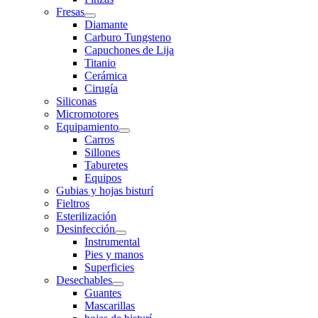
Fresas
Diamante
Carburo Tungsteno
Capuchones de Lija
Titanio
Cerámica
Cirugía
Siliconas
Micromotores
Equipamiento
Carros
Sillones
Taburetes
Equipos
Gubias y hojas bisturí
Fieltros
Esterilización
Desinfección
Instrumental
Pies y manos
Superficies
Desechables
Guantes
Mascarillas