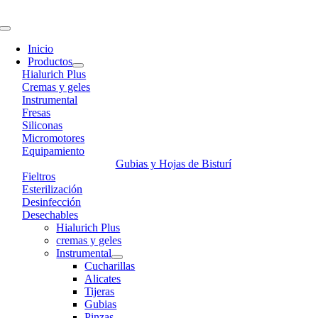
Skip
to
Toggle
content
Navigation
Inicio
Productos
Hialurich Plus
Cremas y geles
Instrumental
Fresas
Siliconas
Micromotores
Equipamiento
Gubias y Hojas de Bisturí
Fieltros
Esterilización
Desinfección
Desechables
Hialurich Plus
cremas y geles
Instrumental
Cucharillas
Alicates
Tijeras
Gubias
Pinzas