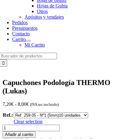
hojas de bisturí
Hojas de Gubia
Otros
Apósitos y vendajes
Pedidos
Presupuestos
Contacto
Carrito
Mi Carrito
Search
for:
Capuchones Podología THERMO
(Lukas)
Rango
7,20
€
-
8,00
€
(IVA no incluido)
de
Ref.:
precios:
desde
Clear selection
7,20€
Capuchones
hasta
Podología
Añadir al carrito
8,00€
THERMO