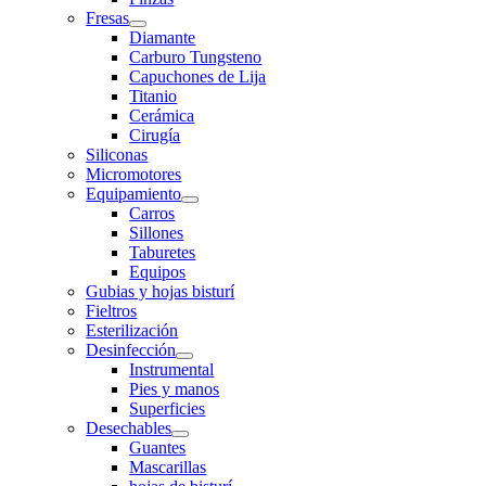
Fresas
Diamante
Carburo Tungsteno
Capuchones de Lija
Titanio
Cerámica
Cirugía
Siliconas
Micromotores
Equipamiento
Carros
Sillones
Taburetes
Equipos
Gubias y hojas bisturí
Fieltros
Esterilización
Desinfección
Instrumental
Pies y manos
Superficies
Desechables
Guantes
Mascarillas