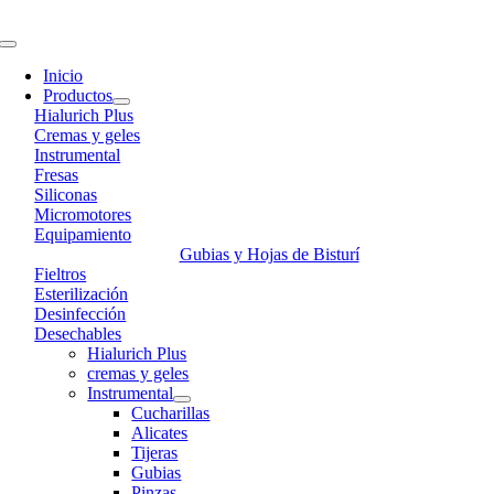
Skip
to
Toggle
content
Navigation
Inicio
Productos
Hialurich Plus
Cremas y geles
Instrumental
Fresas
Siliconas
Micromotores
Equipamiento
Gubias y Hojas de Bisturí
Fieltros
Esterilización
Desinfección
Desechables
Hialurich Plus
cremas y geles
Instrumental
Cucharillas
Alicates
Tijeras
Gubias
Pinzas