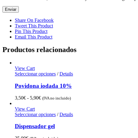
Share On Facebook
Tweet This Product
Pin This Product
Email This Product
Productos relacionados
View Cart
Seleccionar opciones
/
Details
Povidona iodada 10%
Rango
3,50
€
-
5,90
€
(IVA no incluido)
de
precios:
View Cart
desde
Seleccionar opciones
/
Details
3,50€
hasta
Dispensador gel
5,90€