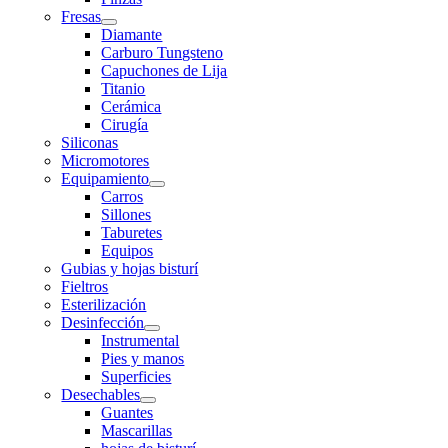
Fresas
Diamante
Carburo Tungsteno
Capuchones de Lija
Titanio
Cerámica
Cirugía
Siliconas
Micromotores
Equipamiento
Carros
Sillones
Taburetes
Equipos
Gubias y hojas bisturí
Fieltros
Esterilización
Desinfección
Instrumental
Pies y manos
Superficies
Desechables
Guantes
Mascarillas