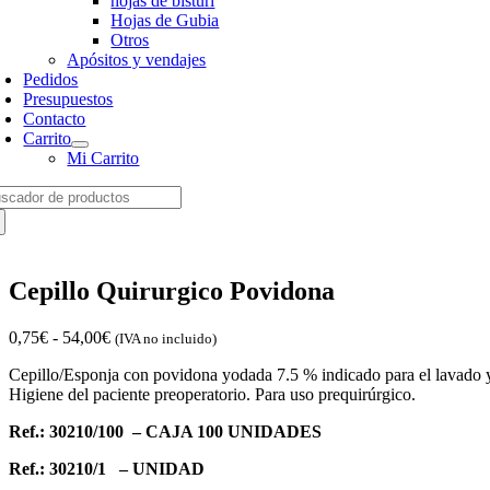
hojas de bisturí
Hojas de Gubia
Otros
Apósitos y vendajes
Pedidos
Presupuestos
Contacto
Carrito
Mi Carrito
arch
:
Cepillo Quirurgico Povidona
Rango
0,75
€
-
54,00
€
(IVA no incluido)
de
Cepillo/Esponja con povidona yodada 7.5 % indicado para el lavado y a
precios:
Higiene del paciente preoperatorio. Para uso prequirúrgico.
desde
0,75€
Ref.: 30210/100 – CAJA 100 UNIDADES
hasta
54,00€
Ref.: 30210/1 – UNIDAD