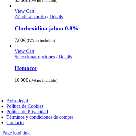
35,00
€
(IVA no incluido)
View Cart
Añadir al carrito
/
Details
Clorhexidina jabon 0.8%
7,00
€
(IVA no incluido)
View Cart
Seleccionar opciones
/
Details
Hemocor
10,90
€
(IVA no incluido)
oggle
avigation
Aviso legal
Política de Cookies
Política de Privacidad
Términos y condiciones de compra
Contacto
Page load link