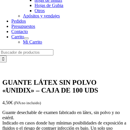
hojas de bisturí
Hojas de Gubia
Otros
Apósitos y vendajes
Pedidos
Presupuestos
Contacto
Carrito
Mi Carrito
Search
for:
GUANTE LÁTEX SIN POLVO
«UNIDIX» – CAJA DE 100 UDS
4,50
€
(IVA no incluido)
Guante desechable de examen fabricado en látex, sin polvo y no
estéril.
Indicado en casos donde hay mínimas posibilidades de exposición a
fluidos o el riesgo de contraer infección es bajo. Un solo uso