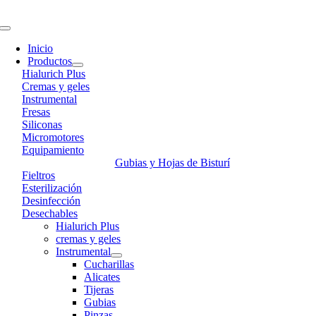
Skip
to
Toggle
content
Navigation
Inicio
Productos
Hialurich Plus
Cremas y geles
Instrumental
Fresas
Siliconas
Micromotores
Equipamiento
Gubias y Hojas de Bisturí
Fieltros
Esterilización
Desinfección
Desechables
Hialurich Plus
cremas y geles
Instrumental
Cucharillas
Alicates
Tijeras
Gubias
Pinzas