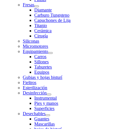
Fresas
Diamante
Carburo Tungsteno
Capuchones de Lija
Titanio
Cerámica
Cirugía
Siliconas
Micromotores
Equipamiento
Carros
Sillones
Taburetes
Equipos
Gubias y hojas bisturí
Fieltros
Esterilización
Desinfección
Instrumental
Pies y manos
Superficies
Desechables
Guantes
Mascarillas