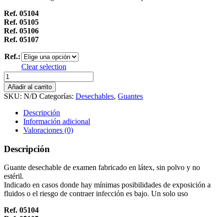
Ref. 05104
Ref. 05105
Ref. 05106
Ref. 05107
Ref.:
Clear selection
GUANTE
LÁTEX
Añadir al carrito
SIN
SKU:
N/D
Categorías:
Desechables
,
Guantes
POLVO
"UNIDIX"
Descripción
-
Información adicional
CAJA
Valoraciones (0)
DE
100
Descripción
UDS
cantidad
Guante desechable de examen fabricado en látex, sin polvo y no
estéril.
Indicado en casos donde hay mínimas posibilidades de exposición a
fluidos o el riesgo de contraer infección es bajo. Un solo uso
Ref. 05104