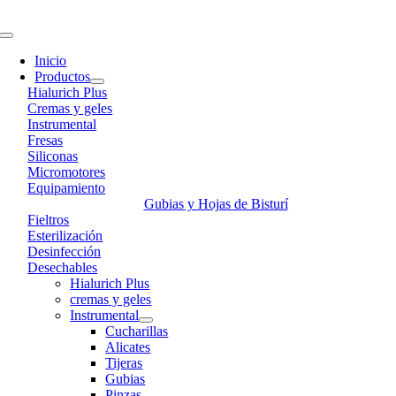
Skip
to
Toggle
content
Navigation
Inicio
Productos
Hialurich Plus
Cremas y geles
Instrumental
Fresas
Siliconas
Micromotores
Equipamiento
Gubias y Hojas de Bisturí
Fieltros
Esterilización
Desinfección
Desechables
Hialurich Plus
cremas y geles
Instrumental
Cucharillas
Alicates
Tijeras
Gubias
Pinzas