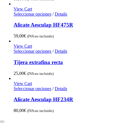
View Cart
Seleccionar opciones
/
Details
Alicate Aesculap HF475R
59,00
€
(IVA no incluido)
View Cart
Seleccionar opciones
/
Details
Tijera extrafina recta
25,00
€
(IVA no incluido)
View Cart
Seleccionar opciones
/
Details
Alicate Aesculap HF234R
80,00
€
(IVA no incluido)
Toggle