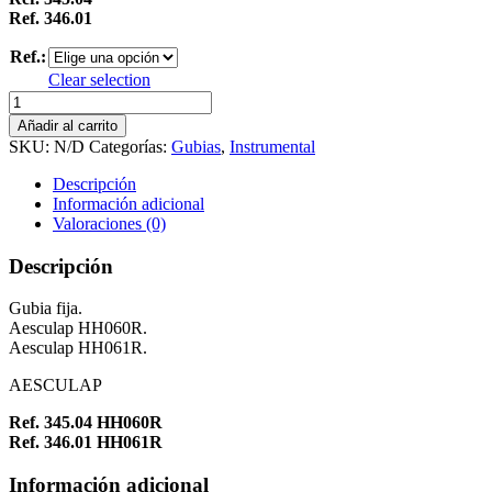
Ref. 346.01
Ref.:
Clear selection
Gubias
fijas
Añadir al carrito
cantidad
SKU:
N/D
Categorías:
Gubias
,
Instrumental
Descripción
Información adicional
Valoraciones (0)
Descripción
Gubia fija.
Aesculap HH060R.
Aesculap HH061R.
AESCULAP
Ref. 345.04 HH060R
Ref. 346.01 HH061R
Información adicional