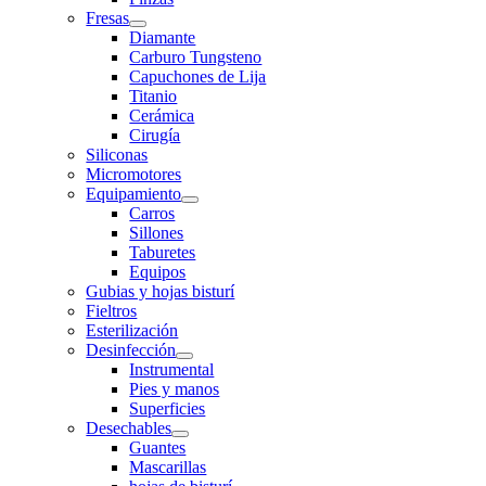
Fresas
Diamante
Carburo Tungsteno
Capuchones de Lija
Titanio
Cerámica
Cirugía
Siliconas
Micromotores
Equipamiento
Carros
Sillones
Taburetes
Equipos
Gubias y hojas bisturí
Fieltros
Esterilización
Desinfección
Instrumental
Pies y manos
Superficies
Desechables
Guantes
Mascarillas