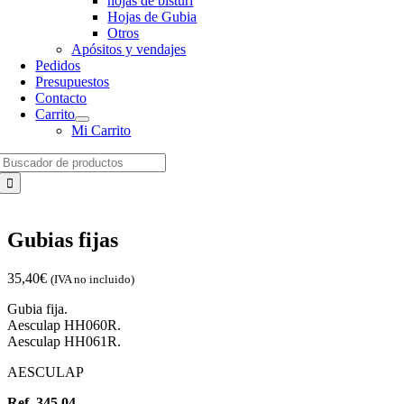
hojas de bisturí
Hojas de Gubia
Otros
Apósitos y vendajes
Pedidos
Presupuestos
Contacto
Carrito
Mi Carrito
Search
for:
Gubias fijas
35,40
€
(IVA no incluido)
Gubia fija.
Aesculap HH060R.
Aesculap HH061R.
AESCULAP
Ref. 345.04