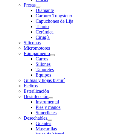
Fresas
Diamante
Carburo Tungsteno
Capuchones de Lija
Titanio
Cerámica
Cirugía
Siliconas
Micromotores
Equipamiento
Carros
Sillones
Taburetes
Equipos
Gubias y hojas bisturí
Fieltros
Esterilización
Desinfección
Instrumental
Pies y manos
Superficies
Desechables
Guantes
Mascarillas