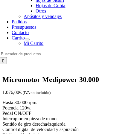
hojas de bisturí
Hojas de Gubia
Otros
Apósitos y vendajes
Pedidos
Presupuestos
Contacto
Carrito
Mi Carrito
Search
for:
Micromotor Medipower 30.000
1.076,00
€
(IVA no incluido)
Hasta 30.000 rpm.
Potencia 120w.
Pedal ON/OFF
Interruptor en pieza de mano
Sentido de giro derecha/izquierda
Control digital de velocidad y aspiración