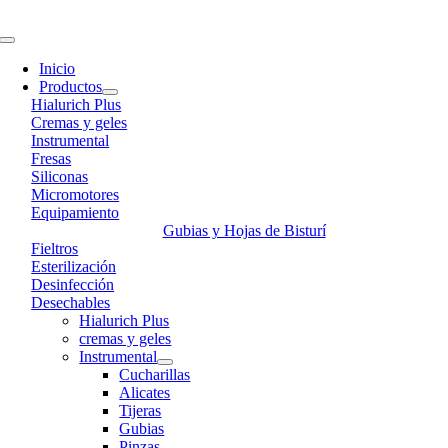
Skip
to
Toggle
content
Navigation
Inicio
Productos
Hialurich Plus
Cremas y geles
Instrumental
Fresas
Siliconas
Micromotores
Equipamiento
Gubias y Hojas de Bisturí
Fieltros
Esterilización
Desinfección
Desechables
Hialurich Plus
cremas y geles
Instrumental
Cucharillas
Alicates
Tijeras
Gubias
Pinzas