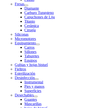
Fresas
Diamante
Carburo Tungsteno
Capuchones de Lija
Titanio
Cerámica
Cirugía
Siliconas
Micromotores
Equipamiento
Carros
Sillones
Taburetes
Equipos
Gubias y hojas bisturí
Fieltros
Esterilización
Desinfección
Instrumental
Pies y manos
Superficies
Desechables
Guantes
Mascarillas