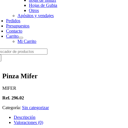
hojas de bisturí
Hojas de Gubia
Otros
Apósitos y vendajes
Pedidos
Presupuestos
Contacto
Carrito
Mi Carrito
arch
:
Pinza Mifer
MIFER
Ref. 296.02
Categoría:
Sin categorizar
Descripción
Valoraciones (0)