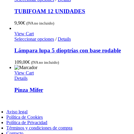
TUBIFOAM 12 UNIDADES
9,90
€
(IVA no incluido)
View Cart
Seleccionar opciones
/
Details
Lámpara lupa 5 dioptrías con base rodable
109,00
€
(IVA no incluido)
View Cart
Details
Pinza Mifer
oggle
avigation
Aviso legal
Política de Cookies
Política de Privacidad
Términos y condiciones de compra
Contacto