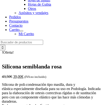
hojas de bisturí
Hojas de Gubia
Otros
Apósitos y vendajes
Pedidos
Presupuestos
Contacto
Carrito
Mi Carrito
Search
for:
!Oferta!
Silicona semiblanda rosa
El
El
43,50
€
39,00
€
(IVA no incluido)
precio
precio
Silicona de poli-condensación tipo masilla, dura y
original
actual
elástica especialmente diseñada para su uso en Podología. Indicada
era:
es:
para la elaboración de ortesis correctivas rígidas o de sustitución
43,50€.
39,00€.
pero con un componente elástico que las hace más cómodas y
duraderas.