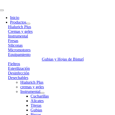
Skip
to
Toggle
content
Navigation
Inicio
Productos
Hialurich Plus
Cremas y geles
Instrumental
Fresas
Siliconas
Micromotores
Equipamiento
Gubias y Hojas de Bisturí
Fieltros
Esterilización
Desinfección
Desechables
Hialurich Plus
cremas y geles
Instrumental
Cucharillas
Alicates
Tijeras
Gubias
Pinzas