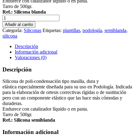
Endurece con catalizador líquido o en pasta.
Tarro de 500gr.
Ref.: Silicona blanda
Silicona
semiblanda
Añadir al carrito
rosa
Categoría:
Siliconas
Etiquetas:
plantillas
,
podología
,
semiblanda
,
cantidad
silicona
Descripción
Información adicional
Valoraciones (0)
Descripción
Silicona de poli-condensación tipo masilla, dura y
elástica especialmente diseñada para su uso en Podología. Indicada
para la elaboración de ortesis correctivas rígidas o de sustitución
pero con un componente elástico que las hace más cómodas y
duraderas.
Endurece con catalizador líquido o en pasta.
Tarro de 500gr.
Ref.: Silicona semiblanda
Información adicional