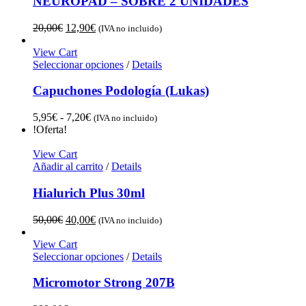
NEUROPAD – SOBRE 2 UNIDADES
El
El
20,00
€
12,90
€
(IVA no incluido)
precio
precio
original
actual
View Cart
era:
es:
Seleccionar opciones
/
Details
20,00€.
12,90€.
Capuchones Podología (Lukas)
Rango
5,95
€
-
7,20
€
(IVA no incluido)
de
!Oferta!
precios:
desde
View Cart
5,95€
Añadir al carrito
/
Details
hasta
7,20€
Hialurich Plus 30ml
El
El
50,00
€
40,00
€
(IVA no incluido)
precio
precio
original
actual
View Cart
era:
es:
Seleccionar opciones
/
Details
50,00€.
40,00€.
Micromotor Strong 207B