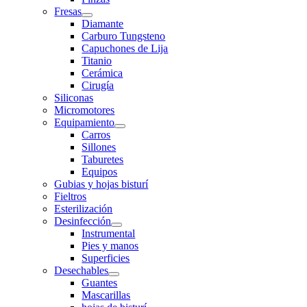
Fresas
Diamante
Carburo Tungsteno
Capuchones de Lija
Titanio
Cerámica
Cirugía
Siliconas
Micromotores
Equipamiento
Carros
Sillones
Taburetes
Equipos
Gubias y hojas bisturí
Fieltros
Esterilización
Desinfección
Instrumental
Pies y manos
Superficies
Desechables
Guantes
Mascarillas