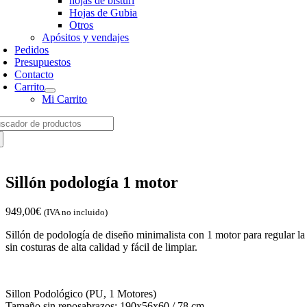
hojas de bisturí
Hojas de Gubia
Otros
Apósitos y vendajes
Pedidos
Presupuestos
Contacto
Carrito
Mi Carrito
arch
:
Sillón podología 1 motor
949,00
€
(IVA no incluido)
Sillón de podología de diseño minimalista con 1 motor para regular l
sin costuras de alta calidad y fácil de limpiar.
Sillon Podológico (PU, 1 Motores)
Tamaño sin reposabrazos: 190x56x60 / 78 cm