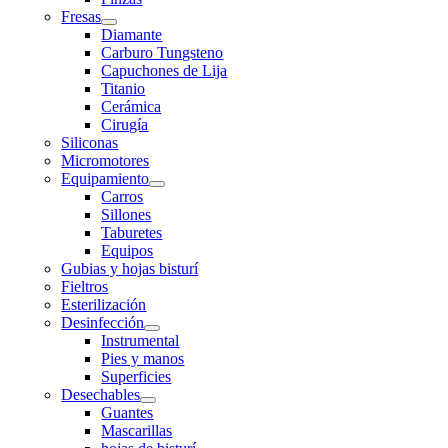
Fresas
Diamante
Carburo Tungsteno
Capuchones de Lija
Titanio
Cerámica
Cirugía
Siliconas
Micromotores
Equipamiento
Carros
Sillones
Taburetes
Equipos
Gubias y hojas bisturí
Fieltros
Esterilización
Desinfección
Instrumental
Pies y manos
Superficies
Desechables
Guantes
Mascarillas