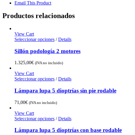
Email This Product
Productos relacionados
View Cart
Seleccionar opciones
/
Details
Sillón podología 2 motores
1.325,00
€
(IVA no incluido)
View Cart
Seleccionar opciones
/
Details
Lámpara lupa 5 dioptrías sin pie rodable
71,00
€
(IVA no incluido)
View Cart
Seleccionar opciones
/
Details
Lámpara lupa 5 dioptrías con base rodable