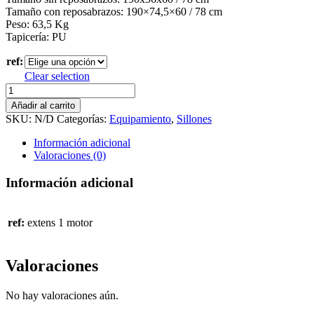
Tamaño con reposabrazos: 190×74,5×60 / 78 cm
Peso: 63,5 Kg
Tapicería: PU
ref:
Clear selection
Sillón
podología
Añadir al carrito
1
SKU:
N/D
Categorías:
Equipamiento
,
Sillones
motor
cantidad
Información adicional
Valoraciones (0)
Información adicional
ref:
extens 1 motor
Valoraciones
No hay valoraciones aún.