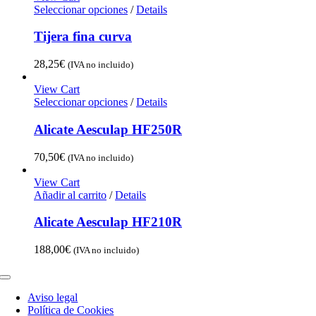
Seleccionar opciones
/
Details
Tijera fina curva
28,25
€
(IVA no incluido)
View Cart
Seleccionar opciones
/
Details
Alicate Aesculap HF250R
70,50
€
(IVA no incluido)
View Cart
Añadir al carrito
/
Details
Alicate Aesculap HF210R
188,00
€
(IVA no incluido)
Toggle
Navigation
Aviso legal
Política de Cookies