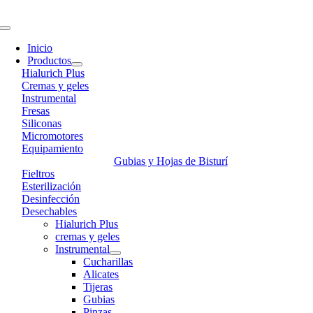
Skip
to
Toggle
content
Navigation
Inicio
Productos
Hialurich Plus
Cremas y geles
Instrumental
Fresas
Siliconas
Micromotores
Equipamiento
Gubias y Hojas de Bisturí
Fieltros
Esterilización
Desinfección
Desechables
Hialurich Plus
cremas y geles
Instrumental
Cucharillas
Alicates
Tijeras
Gubias
Pinzas