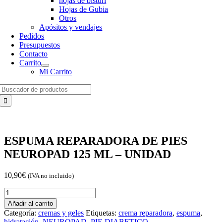
hojas de bisturí
Hojas de Gubia
Otros
Apósitos y vendajes
Pedidos
Presupuestos
Contacto
Carrito
Mi Carrito
Search
for:
ESPUMA REPARADORA DE PIES
NEUROPAD 125 ML – UNIDAD
10,90
€
(IVA no incluido)
ESPUMA
REPARADORA
Añadir al carrito
DE
Categoría:
cremas y geles
Etiquetas:
crema reparadora
,
espuma
,
PIES
hidratación
,
NEUROPAD
,
PIE DIABETICO