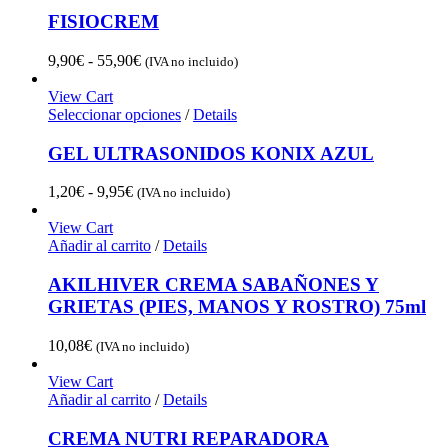
FISIOCREM
Rango
9,90
€
-
55,90
€
(IVA no incluido)
de
precios:
View Cart
desde
Seleccionar opciones
/
Details
9,90€
hasta
GEL ULTRASONIDOS KONIX AZUL
55,90€
Rango
1,20
€
-
9,95
€
(IVA no incluido)
de
precios:
View Cart
desde
Añadir al carrito
/
Details
1,20€
hasta
AKILHIVER CREMA SABAÑONES Y
9,95€
GRIETAS (PIES, MANOS Y ROSTRO) 75ml
10,08
€
(IVA no incluido)
View Cart
Añadir al carrito
/
Details
CREMA NUTRI REPARADORA