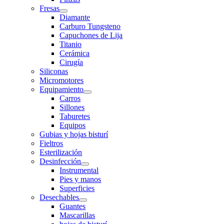
Fresas
Diamante
Carburo Tungsteno
Capuchones de Lija
Titanio
Cerámica
Cirugía
Siliconas
Micromotores
Equipamiento
Carros
Sillones
Taburetes
Equipos
Gubias y hojas bisturí
Fieltros
Esterilización
Desinfección
Instrumental
Pies y manos
Superficies
Desechables
Guantes
Mascarillas