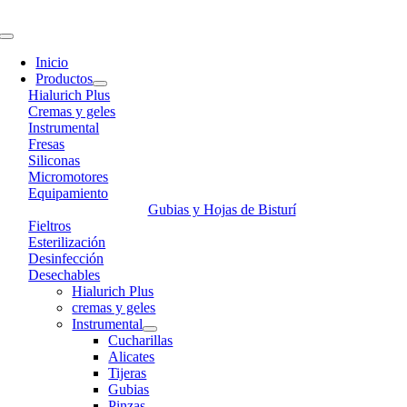
Skip
to
Toggle
content
Navigation
Inicio
Productos
Hialurich Plus
Cremas y geles
Instrumental
Fresas
Siliconas
Micromotores
Equipamiento
Gubias y Hojas de Bisturí
Fieltros
Esterilización
Desinfección
Desechables
Hialurich Plus
cremas y geles
Instrumental
Cucharillas
Alicates
Tijeras
Gubias
Pinzas