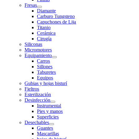
Fresas
Diamante
Carburo Tungsteno
Capuchones de Lija
Titanio
Cerámica
Cirugía
Siliconas
Micromotores
Equipamiento
Carros
Sillones
Taburetes
Equipos
Gubias y hojas bisturí
Fieltros
Esterilización
Desinfección
Instrumental
Pies y manos
Superficies
Desechables
Guantes
Mascarillas