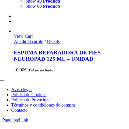
Show
40 Products
Show
60 Products
View Cart
Añadir al carrito
/
Details
ESPUMA REPARADORA DE PIES
NEUROPAD 125 ML – UNIDAD
10,90
€
(IVA no incluido)
Toggle
Navigation
Aviso legal
Política de Cookies
Política de Privacidad
Términos y condiciones de compra
Contacto
Page load link
Go