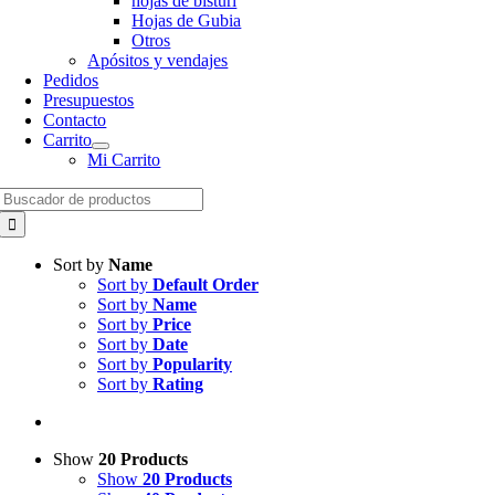
hojas de bisturí
Hojas de Gubia
Otros
Apósitos y vendajes
Pedidos
Presupuestos
Contacto
Carrito
Mi Carrito
Search
for:
Sort by
Name
Sort by
Default Order
Sort by
Name
Sort by
Price
Sort by
Date
Sort by
Popularity
Sort by
Rating
Show
20 Products
Show
20 Products