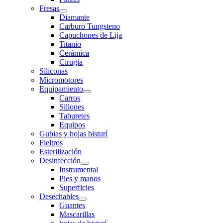
Fresas
Diamante
Carburo Tungsteno
Capuchones de Lija
Titanio
Cerámica
Cirugía
Siliconas
Micromotores
Equipamiento
Carros
Sillones
Taburetes
Equipos
Gubias y hojas bisturí
Fieltros
Esterilización
Desinfección
Instrumental
Pies y manos
Superficies
Desechables
Guantes
Mascarillas