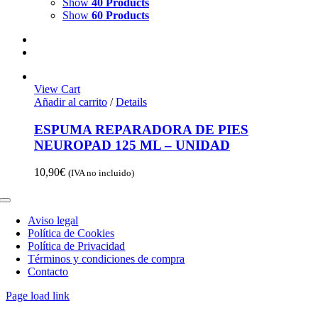
Show
40 Products
Show
60 Products
View Cart
Añadir al carrito
/
Details
ESPUMA REPARADORA DE PIES
NEUROPAD 125 ML – UNIDAD
10,90
€
(IVA no incluido)
Toggle
Navigation
Aviso legal
Política de Cookies
Política de Privacidad
Términos y condiciones de compra
Contacto
Page load link
Go