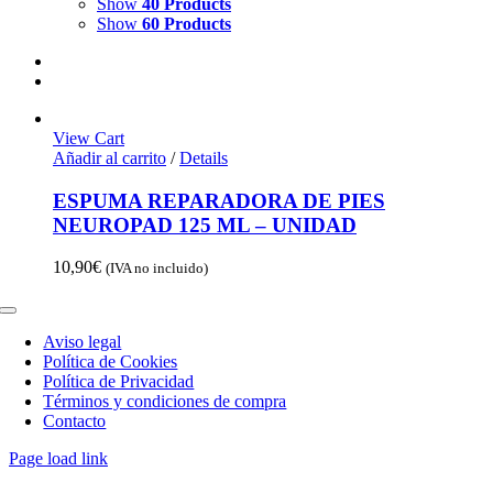
Show
40 Products
Show
60 Products
View Cart
Añadir al carrito
/
Details
ESPUMA REPARADORA DE PIES
NEUROPAD 125 ML – UNIDAD
10,90
€
(IVA no incluido)
Toggle
Navigation
Aviso legal
Política de Cookies
Política de Privacidad
Términos y condiciones de compra
Contacto
Page load link
Go