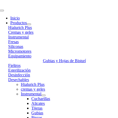
Skip
to
Toggle
content
Navigation
Inicio
Productos
Hialurich Plus
Cremas y geles
Instrumental
Fresas
Siliconas
Micromotores
Equipamiento
Gubias y Hojas de Bisturí
Fieltros
Esterilización
Desinfección
Desechables
Hialurich Plus
cremas y geles
Instrumental
Cucharillas
Alicates
Tijeras
Gubias
Pinzas