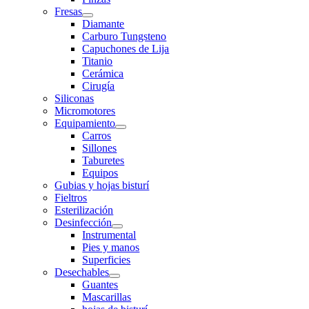
Fresas
Diamante
Carburo Tungsteno
Capuchones de Lija
Titanio
Cerámica
Cirugía
Siliconas
Micromotores
Equipamiento
Carros
Sillones
Taburetes
Equipos
Gubias y hojas bisturí
Fieltros
Esterilización
Desinfección
Instrumental
Pies y manos
Superficies
Desechables
Guantes
Mascarillas