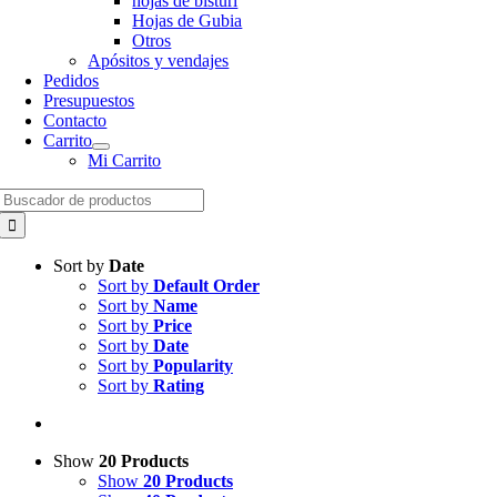
hojas de bisturí
Hojas de Gubia
Otros
Apósitos y vendajes
Pedidos
Presupuestos
Contacto
Carrito
Mi Carrito
Search
for:
Sort by
Date
Sort by
Default Order
Sort by
Name
Sort by
Price
Sort by
Date
Sort by
Popularity
Sort by
Rating
Show
20 Products
Show
20 Products