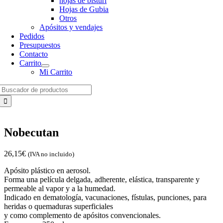
hojas de bisturí
Hojas de Gubia
Otros
Apósitos y vendajes
Pedidos
Presupuestos
Contacto
Carrito
Mi Carrito
Search
for:
Nobecutan
26,15
€
(IVA no incluido)
Apósito plástico en aerosol.
Forma una película delgada, adherente, elástica, transparente y
permeable al vapor y a la humedad.
Indicado en dematología, vacunaciones, fístulas, punciones, para
heridas o quemaduras superficiales
y como complemento de apósitos convencionales.