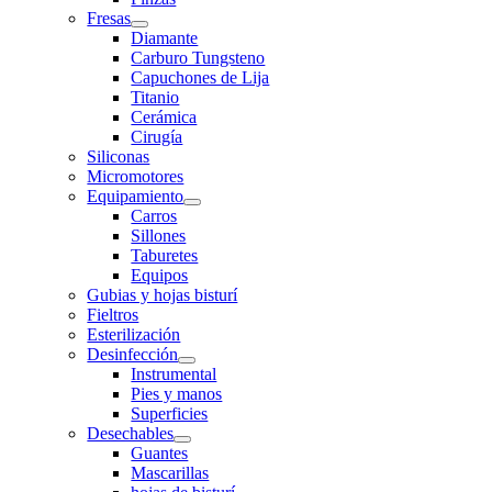
Fresas
Diamante
Carburo Tungsteno
Capuchones de Lija
Titanio
Cerámica
Cirugía
Siliconas
Micromotores
Equipamiento
Carros
Sillones
Taburetes
Equipos
Gubias y hojas bisturí
Fieltros
Esterilización
Desinfección
Instrumental
Pies y manos
Superficies
Desechables
Guantes
Mascarillas