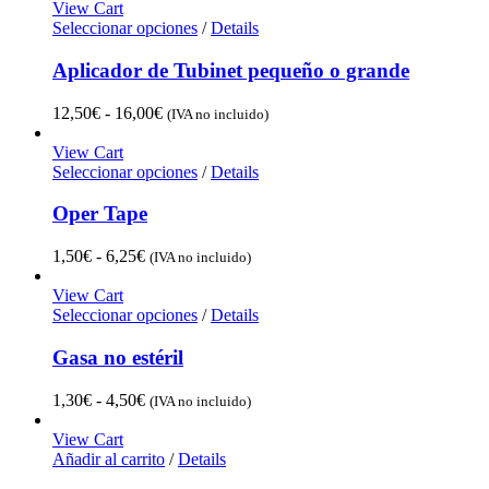
View Cart
Seleccionar opciones
/
Details
Aplicador de Tubinet pequeño o grande
Rango
12,50
€
-
16,00
€
(IVA no incluido)
de
precios:
View Cart
desde
Seleccionar opciones
/
Details
12,50€
hasta
Oper Tape
16,00€
Rango
1,50
€
-
6,25
€
(IVA no incluido)
de
precios:
View Cart
desde
Seleccionar opciones
/
Details
1,50€
hasta
Gasa no estéril
6,25€
Rango
1,30
€
-
4,50
€
(IVA no incluido)
de
precios:
View Cart
desde
Añadir al carrito
/
Details
1,30€