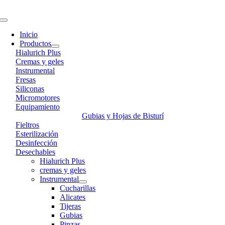
Skip
to
Toggle
content
Navigation
Inicio
Productos
Hialurich Plus
Cremas y geles
Instrumental
Fresas
Siliconas
Micromotores
Equipamiento
Gubias y Hojas de Bisturí
Fieltros
Esterilización
Desinfección
Desechables
Hialurich Plus
cremas y geles
Instrumental
Cucharillas
Alicates
Tijeras
Gubias
Pinzas