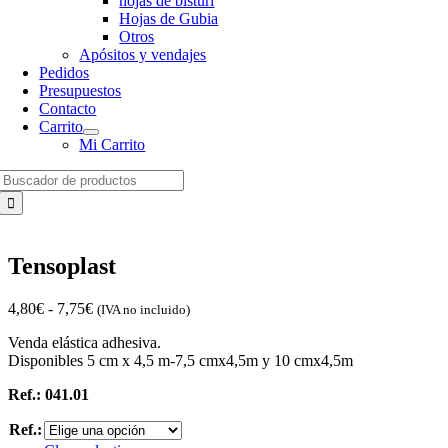
hojas de bisturí
Hojas de Gubia
Otros
Apósitos y vendajes
Pedidos
Presupuestos
Contacto
Carrito
Mi Carrito
Search
for:
Tensoplast
Rango
4,80
€
-
7,75
€
(IVA no incluido)
de
Venda elástica adhesiva.
precios:
Disponibles 5 cm x 4,5 m-7,5 cmx4,5m y 10 cmx4,5m
desde
4,80€
Ref.: 041.01
hasta
7,75€
Ref.: