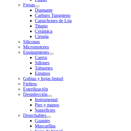
Fresas
Diamante
Carburo Tungsteno
Capuchones de Lija
Titanio
Cerámica
Cirugía
Siliconas
Micromotores
Equipamiento
Carros
Sillones
Taburetes
Equipos
Gubias y hojas bisturí
Fieltros
Esterilización
Desinfección
Instrumental
Pies y manos
Superficies
Desechables
Guantes
Mascarillas