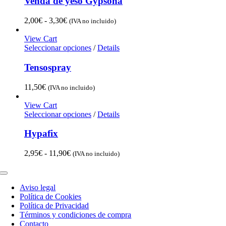
Venda de yeso Gypsona
5,90€
Rango
2,00
€
-
3,30
€
(IVA no incluido)
de
precios:
View Cart
desde
Seleccionar opciones
/
Details
2,00€
hasta
Tensospray
3,30€
11,50
€
(IVA no incluido)
View Cart
Seleccionar opciones
/
Details
Hypafix
Rango
2,95
€
-
11,90
€
(IVA no incluido)
de
precios:
Toggle
desde
Navigation
Aviso legal
2,95€
Política de Cookies
hasta
Política de Privacidad
11,90€
Términos y condiciones de compra
Contacto