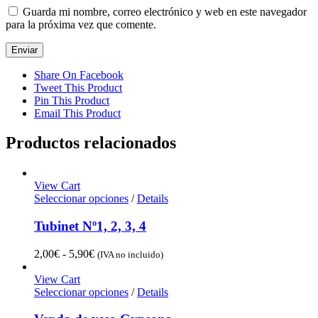
Guarda mi nombre, correo electrónico y web en este navegador
para la próxima vez que comente.
Share On Facebook
Tweet This Product
Pin This Product
Email This Product
Productos relacionados
View Cart
Seleccionar opciones
/
Details
Tubinet Nº1, 2, 3, 4
Rango
2,00
€
-
5,90
€
(IVA no incluido)
de
precios:
View Cart
desde
Seleccionar opciones
/
Details
2,00€
hasta