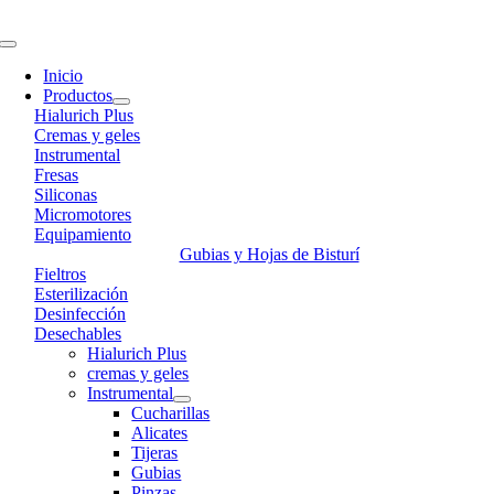
Skip
to
Toggle
content
Navigation
Inicio
Productos
Hialurich Plus
Cremas y geles
Instrumental
Fresas
Siliconas
Micromotores
Equipamiento
Gubias y Hojas de Bisturí
Fieltros
Esterilización
Desinfección
Desechables
Hialurich Plus
cremas y geles
Instrumental
Cucharillas
Alicates
Tijeras
Gubias
Pinzas